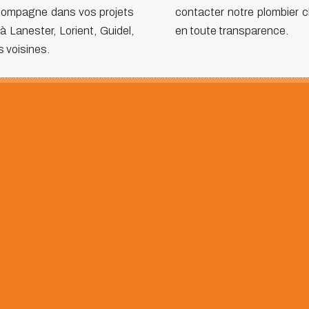
ccompagne dans vos projets
contacter notre plombier c
à Lanester, Lorient, Guidel,
en toute transparence.
 voisines.