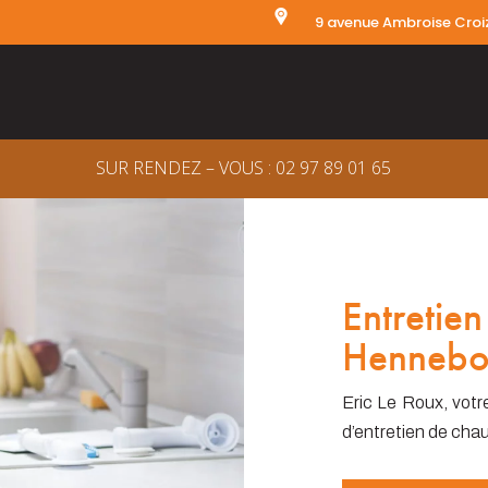
9 avenue Ambroise Croi
SUR RENDEZ – VOUS :
02 97 89 01 65
Entretien
Hennebo
Eric Le Roux, votr
d’entretien de chau