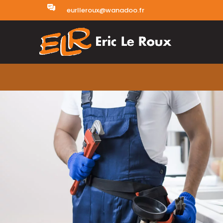
eurlleroux@wanadoo.fr