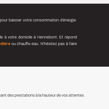
our baisser votre consommation d’énergie.
de à votre domicile à Hennebont. Et répond
udière
ou chauffe-eau. N’hésitez pas à faire
sant des prestations à la hauteur de vos attentes.