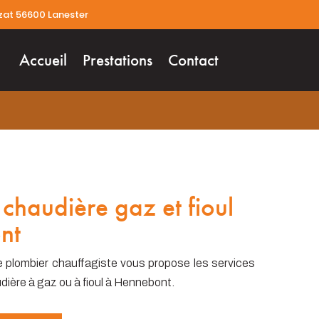
zat 56600 Lanester
Accueil
Prestations
Contact
 chaudière gaz et fioul
nt
e plombier chauffagiste vous propose les services
dière à gaz ou à fioul à Hennebont.